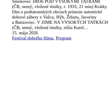
Smokovec 18036 POD VYSOKÝMI TATRAMI
(ČB, nemý, vložené titulky, r. 1933, 21 min) Krátky
film o podtatranských obciach prinesie autentické
dobové zábery z Važca, Hýb, Ždiaru, Javoriny
a Batizoviec. V ZIME NA VYSOKÝCH TATRÁCH
(ČB, nemý, vložené titulky, réžia Karel…
15. mája 2026
Festival dobrého filmu
,
Program