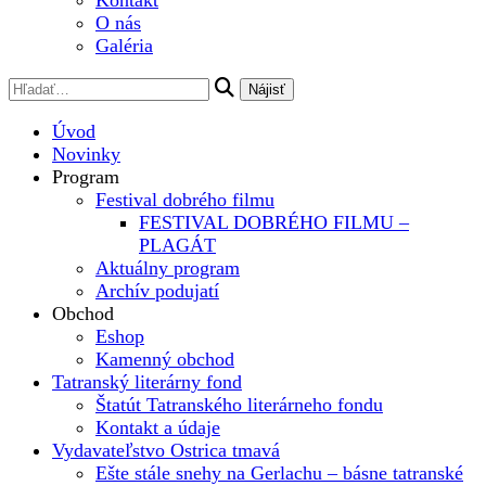
Kontakt
O nás
Galéria
Úvod
Novinky
Program
Festival dobrého filmu
FESTIVAL DOBRÉHO FILMU –
PLAGÁT
Aktuálny program
Archív podujatí
Obchod
Eshop
Kamenný obchod
Tatranský literárny fond
Štatút Tatranského literárneho fondu
Kontakt a údaje
Vydavateľstvo Ostrica tmavá
Ešte stále snehy na Gerlachu – básne tatranské