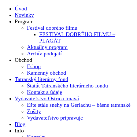
Úvod
Novinky
Program
Festival dobrého filmu
FESTIVAL DOBRÉHO FILMU –
PLAGÁT
Aktuálny program
Archív podujatí
Obchod
Eshop
Kamenný obchod
Tatranský literárny fond
Štatút Tatranského literárneho fondu
Kontakt a údaje
Vydavateľstvo Ostrica tmavá
Ešte stále snehy na Gerlachu – básne tatranské
Zošity
Vydavateľstvo pripravuje
Blog
Info