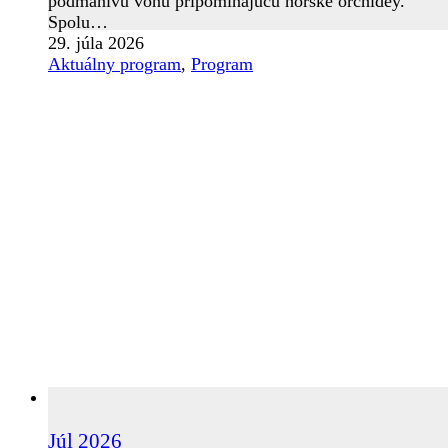
podmanivú vôňu pripomínajúcu horské orchidey.
Spolu…
29. júla 2026
Aktuálny program
,
Program
Júl 2026