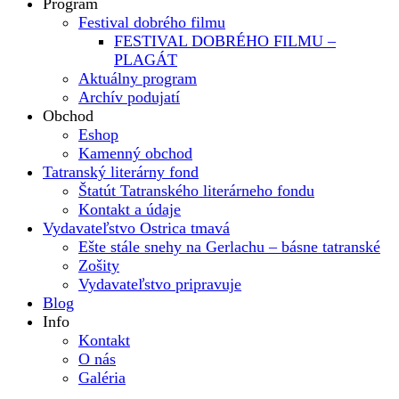
Program
Festival dobrého filmu
FESTIVAL DOBRÉHO FILMU –
PLAGÁT
Aktuálny program
Archív podujatí
Obchod
Eshop
Kamenný obchod
Tatranský literárny fond
Štatút Tatranského literárneho fondu
Kontakt a údaje
Vydavateľstvo Ostrica tmavá
Ešte stále snehy na Gerlachu – básne tatranské
Zošity
Vydavateľstvo pripravuje
Blog
Info
Kontakt
O nás
Galéria