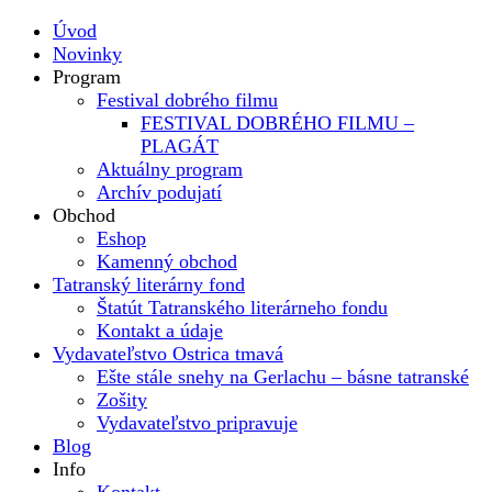
Úvod
Novinky
Program
Festival dobrého filmu
FESTIVAL DOBRÉHO FILMU –
PLAGÁT
Aktuálny program
Archív podujatí
Obchod
Eshop
Kamenný obchod
Tatranský literárny fond
Štatút Tatranského literárneho fondu
Kontakt a údaje
Vydavateľstvo Ostrica tmavá
Ešte stále snehy na Gerlachu – básne tatranské
Zošity
Vydavateľstvo pripravuje
Blog
Info