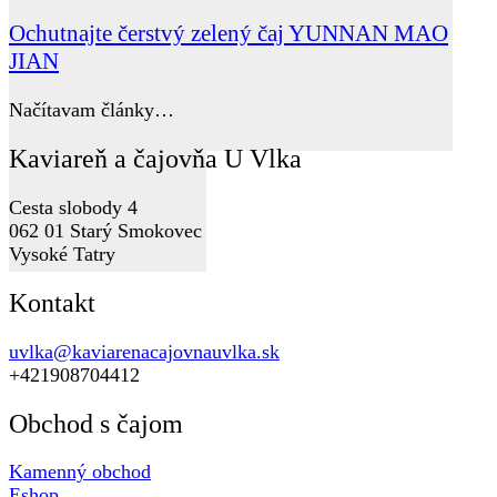
Ochutnajte čerstvý zelený čaj YUNNAN MAO
JIAN
Načítavam články…
Kaviareň a čajovňa U Vlka
Cesta slobody 4
062 01 Starý Smokovec
Vysoké Tatry
Kontakt
uvlka@kaviarenacajovnauvlka.sk
+421908704412
Obchod s čajom
Kamenný obchod
Eshop