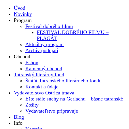
Úvod
Novinky
Program
Festival dobrého filmu
FESTIVAL DOBRÉHO FILMU –
PLAGÁT
Aktuálny program
Archív podujatí
Obchod
Eshop
Kamenný obchod
Tatranský literárny fond
Štatút Tatranského literárneho fondu
Kontakt a údaje
Vydavateľstvo Ostrica tmavá
Ešte stále snehy na Gerlachu – básne tatranské
Zošity
Vydavateľstvo pripravuje
Blog
Info