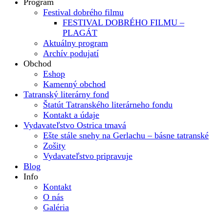
Program
Festival dobrého filmu
FESTIVAL DOBRÉHO FILMU –
PLAGÁT
Aktuálny program
Archív podujatí
Obchod
Eshop
Kamenný obchod
Tatranský literárny fond
Štatút Tatranského literárneho fondu
Kontakt a údaje
Vydavateľstvo Ostrica tmavá
Ešte stále snehy na Gerlachu – básne tatranské
Zošity
Vydavateľstvo pripravuje
Blog
Info
Kontakt
O nás
Galéria