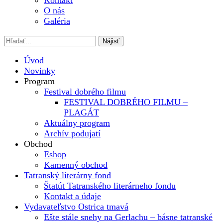
Kontakt
O nás
Galéria
Úvod
Novinky
Program
Festival dobrého filmu
FESTIVAL DOBRÉHO FILMU –
PLAGÁT
Aktuálny program
Archív podujatí
Obchod
Eshop
Kamenný obchod
Tatranský literárny fond
Štatút Tatranského literárneho fondu
Kontakt a údaje
Vydavateľstvo Ostrica tmavá
Ešte stále snehy na Gerlachu – básne tatranské