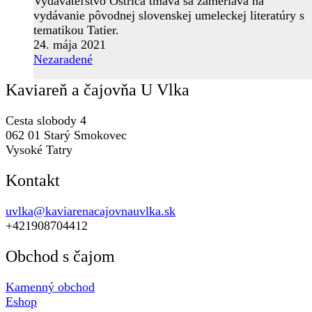
Vydavateľstvo Ostrica tmavá sa zameriava na
vydávanie pôvodnej slovenskej umeleckej literatúry s
tematikou Tatier.
24. mája 2021
Nezaradené
Kaviareň a čajovňa U Vlka
Cesta slobody 4
062 01 Starý Smokovec
Vysoké Tatry
Kontakt
uvlka@kaviarenacajovnauvlka.sk
+421908704412
Obchod s čajom
Kamenný obchod
Eshop