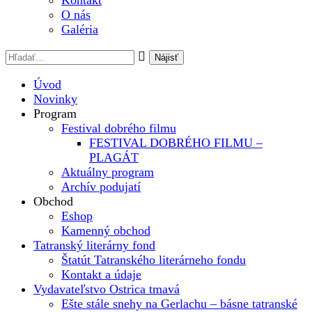
Kontakt
O nás
Galéria
Úvod
Novinky
Program
Festival dobrého filmu
FESTIVAL DOBRÉHO FILMU –
PLAGÁT
Aktuálny program
Archív podujatí
Obchod
Eshop
Kamenný obchod
Tatranský literárny fond
Štatút Tatranského literárneho fondu
Kontakt a údaje
Vydavateľstvo Ostrica tmavá
Ešte stále snehy na Gerlachu – básne tatranské