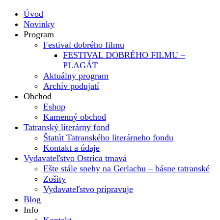
Úvod
Novinky
Program
Festival dobrého filmu
FESTIVAL DOBRÉHO FILMU –
PLAGÁT
Aktuálny program
Archív podujatí
Obchod
Eshop
Kamenný obchod
Tatranský literárny fond
Štatút Tatranského literárneho fondu
Kontakt a údaje
Vydavateľstvo Ostrica tmavá
Ešte stále snehy na Gerlachu – básne tatranské
Zošity
Vydavateľstvo pripravuje
Blog
Info