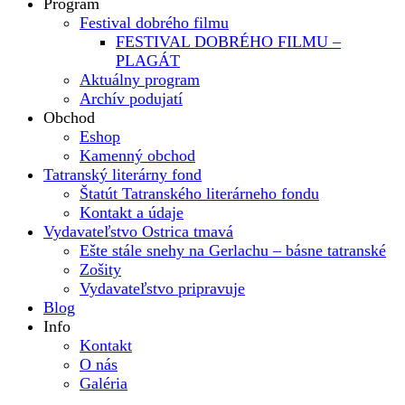
Program
Festival dobrého filmu
FESTIVAL DOBRÉHO FILMU –
PLAGÁT
Aktuálny program
Archív podujatí
Obchod
Eshop
Kamenný obchod
Tatranský literárny fond
Štatút Tatranského literárneho fondu
Kontakt a údaje
Vydavateľstvo Ostrica tmavá
Ešte stále snehy na Gerlachu – básne tatranské
Zošity
Vydavateľstvo pripravuje
Blog
Info
Kontakt
O nás
Galéria