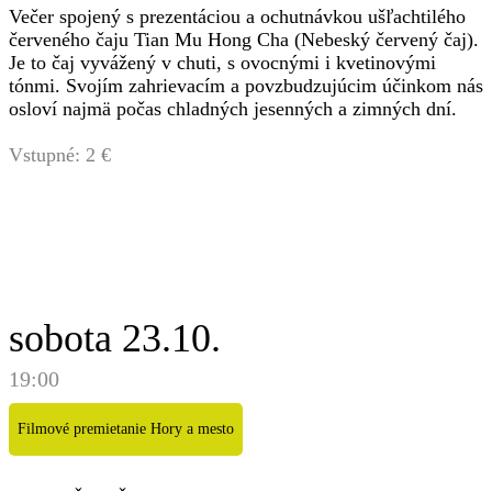
Večer spojený s prezentáciou a ochutnávkou ušľachtilého
červeného čaju Tian Mu Hong Cha (Nebeský červený čaj).
Je to čaj vyvážený v chuti, s ovocnými i kvetinovými
tónmi. Svojím zahrievacím a povzbudzujúcim účinkom nás
osloví najmä počas chladných jesenných a zimných dní.
Vstupné: 2 €
sobota 23.10.
19:00
Filmové premietanie Hory a mesto