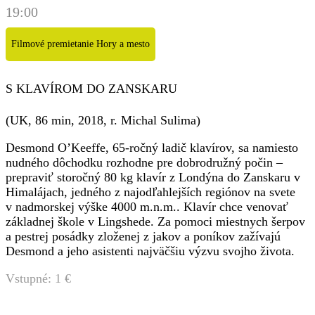
19:00
Filmové premietanie Hory a mesto
S KLAVÍROM DO ZANSKARU
(UK, 86 min, 2018, r. Michal Sulima)
Desmond O’Keeffe, 65-ročný ladič klavírov, sa namiesto
nudného dôchodku rozhodne pre dobrodružný počin –
prepraviť storočný 80 kg klavír z Londýna do Zanskaru v
Himalájach, jedného z najodľahlejších regiónov na svete
v nadmorskej výške 4000 m.n.m.. Klavír chce venovať
základnej škole v Lingshede. Za pomoci miestnych šerpov
a pestrej posádky zloženej z jakov a poníkov zažívajú
Desmond a jeho asistenti najväčšiu výzvu svojho života.
Vstupné: 1 €