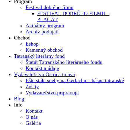
Program
Festival dobrého filmu
FESTIVAL DOBRÉHO FILMU –
PLAGÁT
Aktuálny program
Archív podujatí
Obchod
Eshop
Kamenný obchod
Tatranský literárny fond
Štatút Tatranského literárneho fondu
Kontakt a údaje
Vydavateľstvo Ostrica tmavá
Ešte stále snehy na Gerlachu – básne tatranské
Zošity
Vydavateľstvo pripravuje
Blog
Info
Kontakt
O nás
Galéria