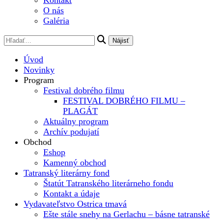
Kontakt
O nás
Galéria
Úvod
Novinky
Program
Festival dobrého filmu
FESTIVAL DOBRÉHO FILMU –
PLAGÁT
Aktuálny program
Archív podujatí
Obchod
Eshop
Kamenný obchod
Tatranský literárny fond
Štatút Tatranského literárneho fondu
Kontakt a údaje
Vydavateľstvo Ostrica tmavá
Ešte stále snehy na Gerlachu – básne tatranské