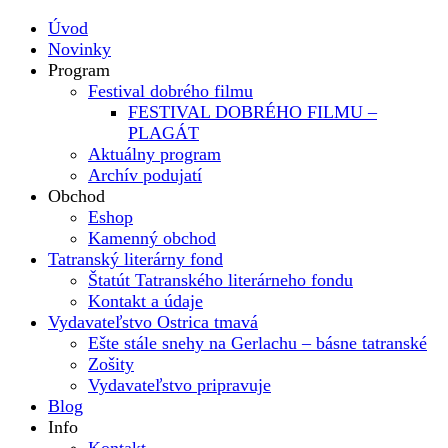
Úvod
Novinky
Program
Festival dobrého filmu
FESTIVAL DOBRÉHO FILMU –
PLAGÁT
Aktuálny program
Archív podujatí
Obchod
Eshop
Kamenný obchod
Tatranský literárny fond
Štatút Tatranského literárneho fondu
Kontakt a údaje
Vydavateľstvo Ostrica tmavá
Ešte stále snehy na Gerlachu – básne tatranské
Zošity
Vydavateľstvo pripravuje
Blog
Info