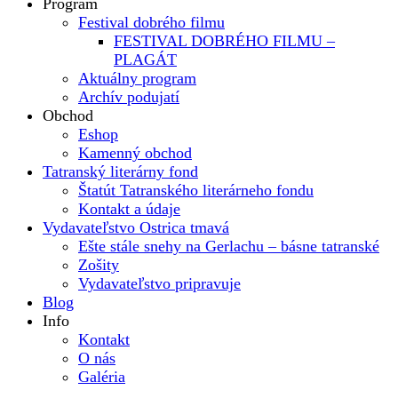
Program
Festival dobrého filmu
FESTIVAL DOBRÉHO FILMU –
PLAGÁT
Aktuálny program
Archív podujatí
Obchod
Eshop
Kamenný obchod
Tatranský literárny fond
Štatút Tatranského literárneho fondu
Kontakt a údaje
Vydavateľstvo Ostrica tmavá
Ešte stále snehy na Gerlachu – básne tatranské
Zošity
Vydavateľstvo pripravuje
Blog
Info
Kontakt
O nás
Galéria