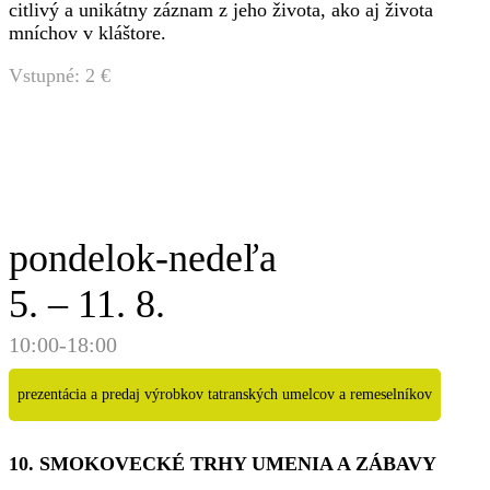
citlivý a unikátny záznam z jeho života, ako aj života
mníchov v kláštore.
Vstupné: 2 €
pondelok-nedeľa
5. – 11. 8.
10:00-18:00
prezentácia a predaj výrobkov tatranských umelcov a remeselníkov
10. SMOKOVECKÉ TRHY UMENIA A ZÁBAVY