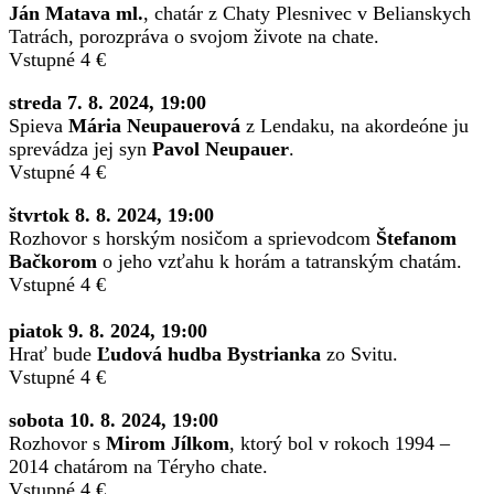
Ján Matava ml.
, chatár z Chaty Plesnivec v Belianskych
Tatrách, porozpráva o svojom živote na chate.
Vstupné 4 €
streda 7. 8. 2024, 19:00
Spieva
Mária Neupauerová
z Lendaku, na akordeóne ju
sprevádza jej syn
Pavol Neupauer
.
Vstupné 4 €
štvrtok 8. 8. 2024, 19:00
Rozhovor s horským nosičom a sprievodcom
Štefanom
Bačkorom
o jeho vzťahu k horám a tatranským chatám.
Vstupné 4 €
piatok 9. 8. 2024, 19:00
Hrať bude
Ľudová hudba Bystrianka
zo Svitu.
Vstupné 4 €
sobota 10. 8. 2024, 19:00
Rozhovor s
Mirom Jílkom
, ktorý bol v rokoch 1994 –
2014 chatárom na Téryho chate.
Vstupné 4 €