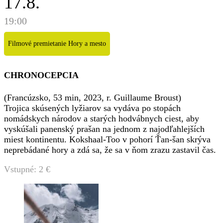
17.8.
19:00
Filmové premietanie Hory a mesto
CHRONOCEPCIA
(Francúzsko, 53 min, 2023, r. Guillaume Broust)
Trojica skúsených lyžiarov sa vydáva po stopách
nomádskych národov a starých hodvábnych ciest, aby
vyskúšali panenský prašan na jednom z najodľahlejších
miest kontinentu. Kokshaal-Too v pohorí Ťan-šan skrýva
neprebádané hory a zdá sa, že sa v ňom zrazu zastavil čas.
Vstupné: 2 €