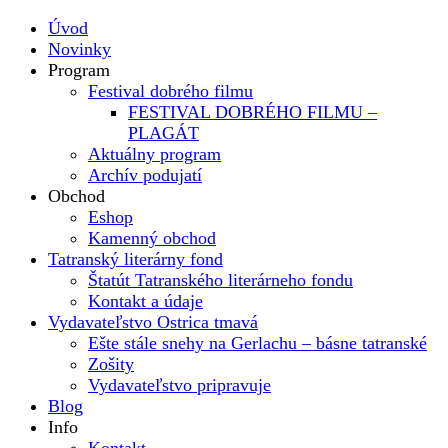
Úvod
Novinky
Program
Festival dobrého filmu
FESTIVAL DOBRÉHO FILMU –
PLAGÁT
Aktuálny program
Archív podujatí
Obchod
Eshop
Kamenný obchod
Tatranský literárny fond
Štatút Tatranského literárneho fondu
Kontakt a údaje
Vydavateľstvo Ostrica tmavá
Ešte stále snehy na Gerlachu – básne tatranské
Zošity
Vydavateľstvo pripravuje
Blog
Info