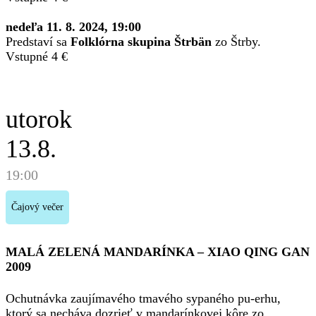
nedeľa 11. 8. 2024, 19:00
Predstaví sa
Folklórna skupina Štrbän
zo Štrby.
Vstupné 4 €
utorok
13.8.
19:00
Čajový večer
MALÁ ZELENÁ MANDARÍNKA – XIAO QING GAN
2009
Ochutnávka zaujímavého tmavého sypaného pu-erhu,
ktorý sa necháva dozrieť v mandarínkovej kôre zo