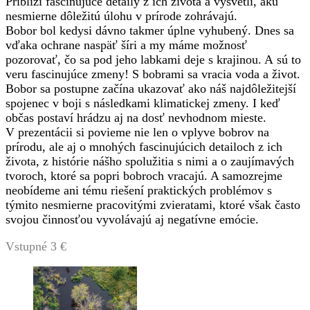
Priblíži fascinujúce detaily z ich života a vysvetlí, akú
nesmierne dôležitú úlohu v prírode zohrávajú.
Bobor bol kedysi dávno takmer úplne vyhubený. Dnes sa
vďaka ochrane naspäť šíri a my máme možnosť
pozorovať, čo sa pod jeho labkami deje s krajinou. A sú to
veru fascinujúce zmeny! S bobrami sa vracia voda a život.
Bobor sa postupne začína ukazovať ako náš najdôležitejší
spojenec v boji s následkami klimatickej zmeny. I keď
občas postaví hrádzu aj na dosť nevhodnom mieste.
V prezentácii si povieme nie len o vplyve bobrov na
prírodu, ale aj o mnohých fascinujúcich detailoch z ich
života, z histórie nášho spolužitia s nimi a o zaujímavých
tvoroch, ktoré sa popri bobroch vracajú. A samozrejme
neobídeme ani tému riešení praktických problémov s
týmito nesmierne pracovitými zvieratami, ktoré však často
svojou činnosťou vyvolávajú aj negatívne emócie.
Vstupné 3 €