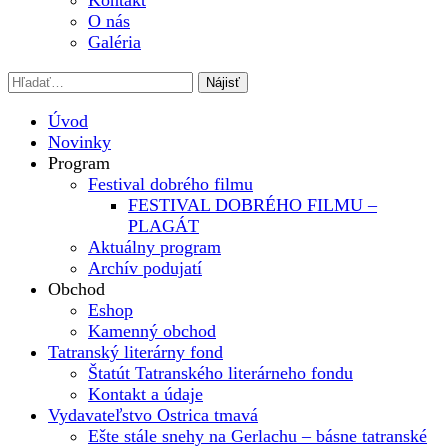
Kontakt
O nás
Galéria
Úvod
Novinky
Program
Festival dobrého filmu
FESTIVAL DOBRÉHO FILMU –
PLAGÁT
Aktuálny program
Archív podujatí
Obchod
Eshop
Kamenný obchod
Tatranský literárny fond
Štatút Tatranského literárneho fondu
Kontakt a údaje
Vydavateľstvo Ostrica tmavá
Ešte stále snehy na Gerlachu – básne tatranské