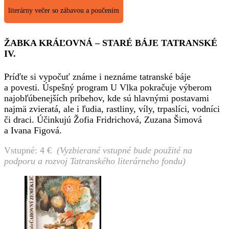
literárny večer so zábavou a poučením
ŽABKA KRÁĽOVNÁ – STARÉ BÁJE TATRANSKÉ
IV.
Príďte si vypočuť známe i neznáme tatranské báje
a povesti. Úspešný program U Vlka pokračuje výberom
najobľúbenejších príbehov, kde sú hlavnými postavami
najmä zvieratá, ale i ľudia, rastliny, víly, trpaslíci, vodníci
či draci. Účinkujú Žofia Fridrichová, Zuzana Šimová
a Ivana Figová.
Vstupné: 4 €
(Vyzbierané vstupné bude použité na
podporu a rozvoj Tatranského literárneho fondu)