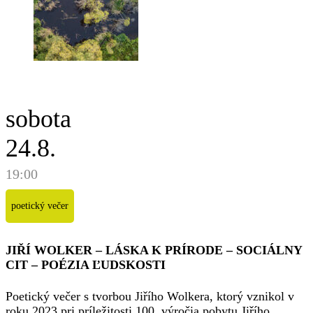
sobota
24.8.
19:00
poetický večer
JIŘÍ WOLKER – LÁSKA K PRÍRODE – SOCIÁLNY
CIT – POÉZIA ĽUDSKOSTI
Poetický večer s tvorbou Jiřího Wolkera, ktorý vznikol v
roku 2023 pri príležitosti 100. výročia pobytu Jiřího