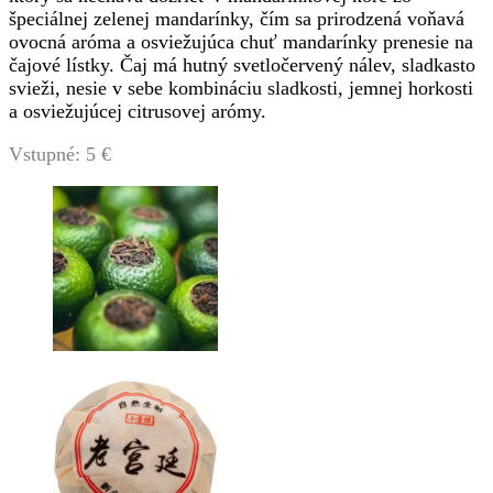
špeciálnej zelenej mandarínky, čím sa prirodzená voňavá
ovocná aróma a osviežujúca chuť mandarínky prenesie na
čajové lístky. Čaj má hutný svetločervený nálev, sladkasto
svieži, nesie v sebe kombináciu sladkosti, jemnej horkosti
a osviežujúcej citrusovej arómy.
Vstupné: 5 €