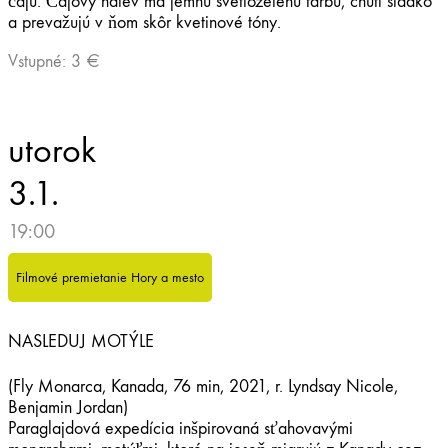
čaju. Čajový nálev má jemnú svetlozelenú farbu, chutí sladko
a prevažujú v ňom skôr kvetinové tóny.
Vstupné: 3 €
utorok
3.1.
19:00
Filmové premietanie Hory a mesto
NASLEDUJ MOTÝLE
(Fly Monarca, Kanada, 76 min, 2021, r. Lyndsay Nicole,
Benjamin Jordan)
Paraglajdová expedícia inšpirovaná sťahovavými