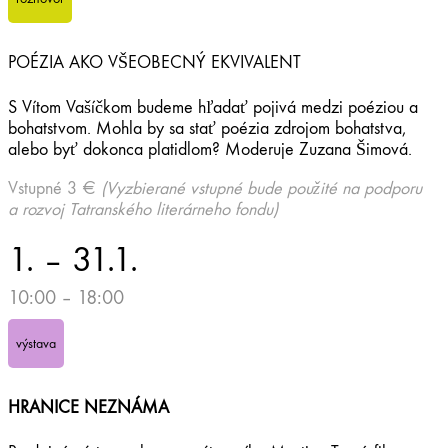
POÉZIA AKO VŠEOBECNÝ EKVIVALENT
S Vítom Vašíčkom budeme hľadať pojivá medzi poéziou a
bohatstvom. Mohla by sa stať poézia zdrojom bohatstva,
alebo byť dokonca platidlom? Moderuje Zuzana Šimová.
Vstupné 3 €
(Vyzbierané vstupné bude použité na podporu
a rozvoj Tatranského literárneho fondu)
1. – 31.1.
10:00 – 18:00
výstava
HRANICE NEZNÁMA