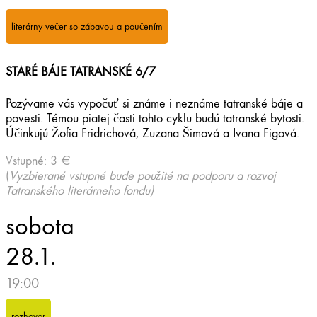
literárny večer so zábavou a poučením
STARÉ BÁJE
TATRANSKÉ 6
/7
Pozývame vás vypočuť si známe i neznáme tatranské báje a
povesti. Témou piatej časti tohto cyklu budú tatranské bytosti.
Účinkujú Žofia Fridrichová, Zuzana Šimová a Ivana Figová.
Vstupné: 3 €
(
Vyzbierané vstupné bude použité na podporu a rozvoj
Tatranského literárneho fondu)
sobota
28.1.
19:00
rozhovor