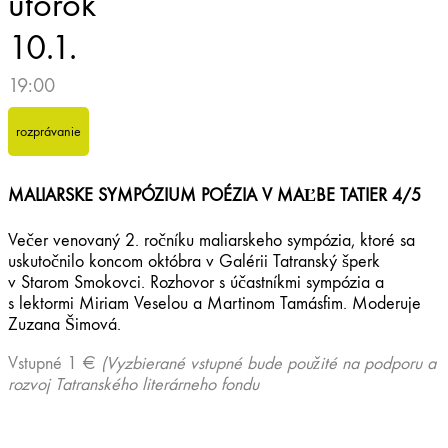
utorok
10.1.
19:00
rozprávanie
MALIARSKE SYMPÓZIUM POÉZIA V MAĽBE TATIER 4/5
Večer venovaný 2. ročníku maliarskeho sympózia, ktoré sa
uskutočnilo koncom októbra v Galérii Tatranský šperk
v Starom Smokovci. Rozhovor s účastníkmi sympózia a
s lektormi Miriam Veselou a Martinom Tamásfim. Moderuje
Zuzana Šimová.
Vstupné 1 €
(Vyzbierané vstupné bude použité na podporu a
rozvoj Tatranského literárneho fondu