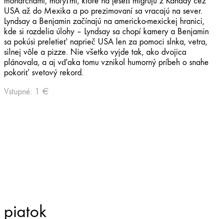
monarchami, motýľmi, ktoré na jeseň migrujú z Kanady cez
USA až do Mexika a po prezimovaní sa vracajú na sever.
Lyndsay a Benjamin začínajú na americko-mexickej hranici,
kde si rozdelia úlohy – Lyndsay sa chopí kamery a Benjamin
sa pokúsi preletieť naprieč USA len za pomoci slnka, vetra,
silnej vôle a pizze. Nie všetko vyjde tak, ako dvojica
plánovala, a aj vďaka tomu vznikol humorný príbeh o snahe
pokoriť svetový rekord.
Vstupné: 1 €
piatok