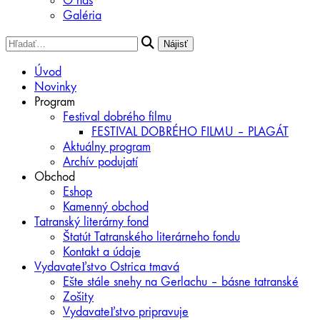
O nás
Galéria
Úvod
Novinky
Program
Festival dobrého filmu
FESTIVAL DOBRÉHO FILMU – PLAGÁT
Aktuálny program
Archív podujatí
Obchod
Eshop
Kamenný obchod
Tatranský literárny fond
Štatút Tatranského literárneho fondu
Kontakt a údaje
Vydavateľstvo Ostrica tmavá
Ešte stále snehy na Gerlachu – básne tatranské
Zošity
Vydavateľstvo pripravuje