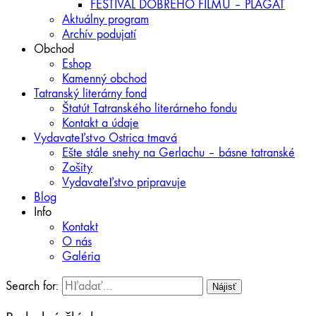
FESTIVAL DOBRÉHO FILMU – PLAGÁT
Aktuálny program
Archív podujatí
Obchod
Eshop
Kamenný obchod
Tatranský literárny fond
Štatút Tatranského literárneho fondu
Kontakt a údaje
Vydavateľstvo Ostrica tmavá
Ešte stále snehy na Gerlachu – básne tatranské
Zošity
Vydavateľstvo pripravuje
Blog
Info
Kontakt
O nás
Galéria
Search for: