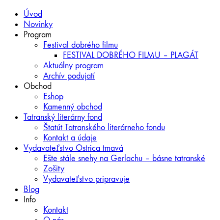
Úvod
Novinky
Program
Festival dobrého filmu
FESTIVAL DOBRÉHO FILMU – PLAGÁT
Aktuálny program
Archív podujatí
Obchod
Eshop
Kamenný obchod
Tatranský literárny fond
Štatút Tatranského literárneho fondu
Kontakt a údaje
Vydavateľstvo Ostrica tmavá
Ešte stále snehy na Gerlachu – básne tatranské
Zošity
Vydavateľstvo pripravuje
Blog
Info
Kontakt