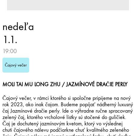
nedeľa
1.1.
19:00
Čajový večer
MOLI TAI MU LONG ZHU / JAZMÍNOVÉ DRAČIE PERLY
Čajový večer, v rámci ktorého si spoločne pripijeme na nový
rok 2023, ako inak čajom. Budeme popíjať nádherný luxusný
čaj Jazmínové dračie perly. Ide o výhradne ručne spracovaný
zelený čaj, ktorého vrcholové lístky sú stočené do guličiek.
Čaj je dochutený jazmínovým kvetom, ktorý vo výslednej
chuti čajového nálevu podčiarkne chuť kvalitného zeleného