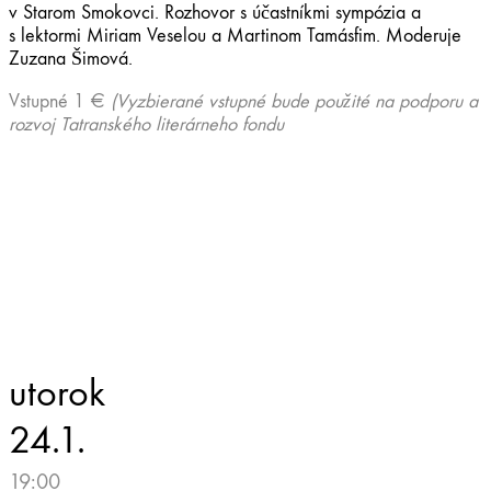
v Starom Smokovci. Rozhovor s účastníkmi sympózia a
s lektormi Miriam Veselou a Martinom Tamásfim. Moderuje
Zuzana Šimová.
Vstupné 1 €
(Vyzbierané vstupné bude použité na podporu a
rozvoj Tatranského literárneho fondu
utorok
24.1.
19:00