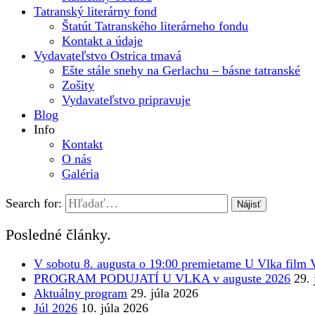
Tatranský literárny fond
Štatút Tatranského literárneho fondu
Kontakt a údaje
Vydavateľstvo Ostrica tmavá
Ešte stále snehy na Gerlachu – básne tatranské
Zošity
Vydavateľstvo pripravuje
Blog
Info
Kontakt
O nás
Galéria
Search for:
Posledné články.
V sobotu 8. augusta o 19:00 premietame U Vlka fi
PROGRAM PODUJATÍ U VLKA v auguste 2026
29. 
Aktuálny program
29. júla 2026
Júl 2026
10. júla 2026