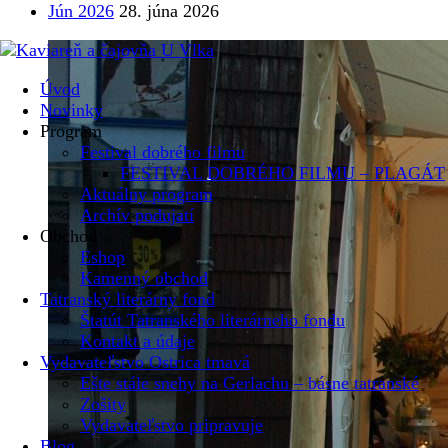
Jún 2026
28. júna 2026
Úvod
Novinky
Program
Festival dobrého filmu
FESTIVAL DOBRÉHO FILMU – PLAGÁT
Aktuálny program
Archív podujatí
Obchod
Eshop
Kamenný obchod
Tatranský literárny fond
Štatút Tatranského literárneho fondu
Kontakt a údaje
Vydavateľstvo Ostrica tmavá
Ešte stále snehy na Gerlachu – básne tatranské
Zošity
Vydavateľstvo pripravuje
Blog