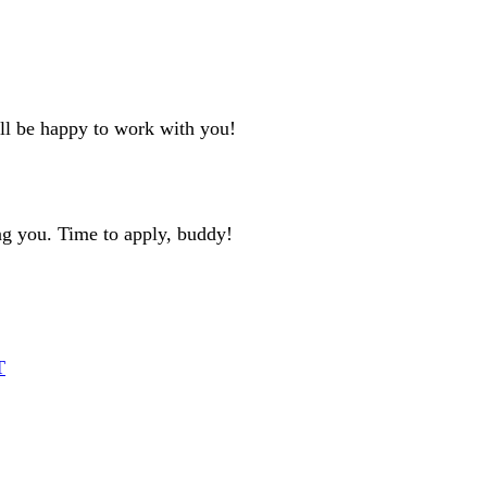
'll be happy to work with you!
ng you. Time to apply, buddy!
T