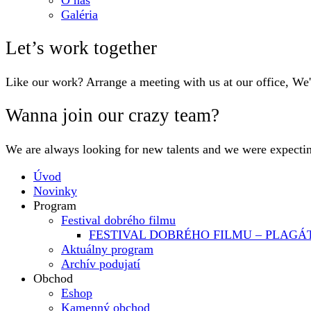
O nás
Galéria
Let’s work together
Like our work? Arrange a meeting with us at our office, We
Wanna join our crazy team?
We are always looking for new talents and we were expecti
Úvod
Novinky
Program
Festival dobrého filmu
FESTIVAL DOBRÉHO FILMU – PLAGÁ
Aktuálny program
Archív podujatí
Obchod
Eshop
Kamenný obchod