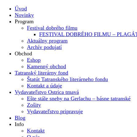
Úvod
Novinky
Program
Festival dobrého filmu
FESTIVAL DOBRÉHO FILMU – PLAGÁ
Aktuálny program
Archív podujatí
Obchod
Eshop
Kamenný obchod
Tatranský literárny fond
Štatút Tatranského literárneho fondu
Kontakt a údaje
Vydavateľstvo Ostrica tmavá
Ešte stále snehy na Gerlachu – básne tatranské
Zošity
Vydavateľstvo pripravuje
Blog
Info
Kontakt