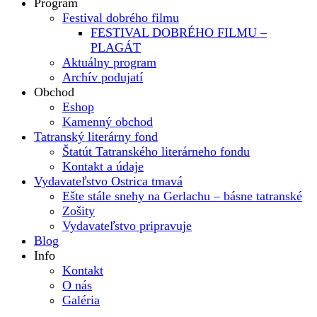
Program
Festival dobrého filmu
FESTIVAL DOBRÉHO FILMU –
PLAGÁT
Aktuálny program
Archív podujatí
Obchod
Eshop
Kamenný obchod
Tatranský literárny fond
Štatút Tatranského literárneho fondu
Kontakt a údaje
Vydavateľstvo Ostrica tmavá
Ešte stále snehy na Gerlachu – básne tatranské
Zošity
Vydavateľstvo pripravuje
Blog
Info
Kontakt
O nás
Galéria