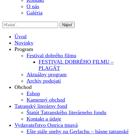
Kontakt
O nás
Galéria
Úvod
Novinky
Program
Festival dobrého filmu
FESTIVAL DOBRÉHO FILMU –
PLAGÁT
Aktuálny program
Archív podujatí
Obchod
Eshop
Kamenný obchod
Tatranský literárny fond
Štatút Tatranského literárneho fondu
Kontakt a údaje
Vydavateľstvo Ostrica tmavá
Ešte stále snehy na Gerlachu – básne tatranské