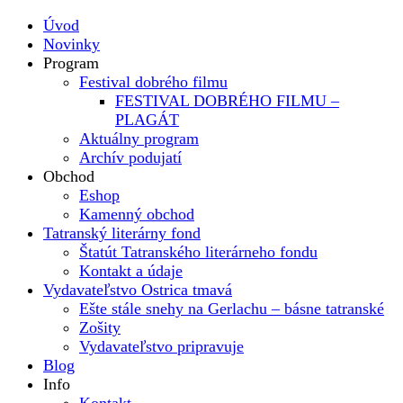
Úvod
Novinky
Program
Festival dobrého filmu
FESTIVAL DOBRÉHO FILMU –
PLAGÁT
Aktuálny program
Archív podujatí
Obchod
Eshop
Kamenný obchod
Tatranský literárny fond
Štatút Tatranského literárneho fondu
Kontakt a údaje
Vydavateľstvo Ostrica tmavá
Ešte stále snehy na Gerlachu – básne tatranské
Zošity
Vydavateľstvo pripravuje
Blog
Info