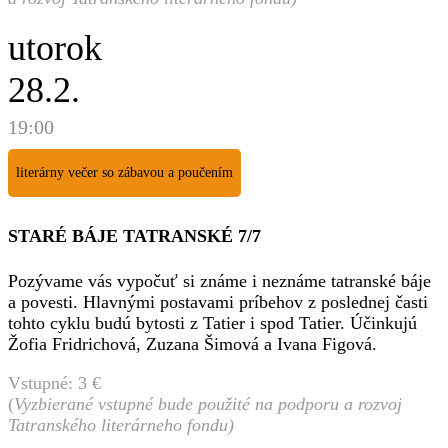
utorok
28.2.
19:00
literárny večer so zábavou a poučením
STARÉ BÁJE
TATRANSKÉ 7
/7
Pozývame vás vypočuť si známe i neznáme tatranské báje
a povesti. Hlavnými postavami príbehov z poslednej časti
tohto cyklu budú bytosti z Tatier i spod Tatier. Účinkujú
Žofia Fridrichová, Zuzana Šimová a Ivana Figová.
Vstupné: 3 €
(
Vyzbierané vstupné bude použité na podporu a rozvoj
Tatranského literárneho fondu)