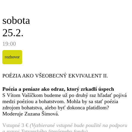
sobota
25.2.
19:00
rozhovor
POÉZIA AKO VŠEOBECNÝ EKVIVALENT II.
Poézia a peniaze ako odraz, ktorý zrkadlí úspech
S Vítom Vašíčkom budeme už po druhý raz hľadať pojivá
medzi poéziou a bohatstvom. Mohla by sa stať poézia
zdrojom bohatstva, alebo byť dokonca platidlom?
Moderuje Zuzana Šimová.
Vstupné 3 €
(Vyzbierané vstupné bude použité na podporu
a rozvoj Tatranského literárneho fondu)