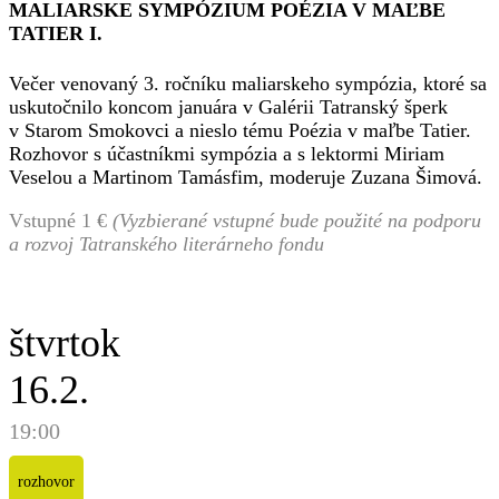
MALIARSKE SYMPÓZIUM POÉZIA V MAĽBE
TATIER I.
Večer venovaný 3. ročníku maliarskeho sympózia, ktoré sa
uskutočnilo koncom januára v Galérii Tatranský šperk
v Starom Smokovci a nieslo tému Poézia v maľbe Tatier.
Rozhovor s účastníkmi sympózia a s lektormi Miriam
Veselou a Martinom Tamásfim, moderuje Zuzana Šimová.
Vstupné 1 €
(Vyzbierané vstupné bude použité na podporu
a rozvoj Tatranského literárneho fondu
štvrtok
16.2.
19:00
rozhovor