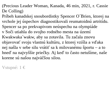
(Precious Leader Woman, Kanada, 46 min, 2021, r. Cassie
De Colling)
Príbeh kanadskej snoubordistky Spencer O´Brien, ktorej na
vrchole jej úspechov diagnostikovali reumatoidnú artritídu.
Spencer sa po prekvapivom neúspechu na olympiáde
v Soči utiahla do svojho rodného mesta na území
Kwakwaka´wakw, aby sa zotavila. Tu začala znovu
objavovať svoju vlastnú kultúru, z ktorej vzišla a vďaka
nej našla v sebe silu vrátiť sa k milovanému športu – a to
hneď na najvyššie priečky. Aj keď to často netušíme, naše
korene sú našou najväčšou silou.
Vstupné: 1 €